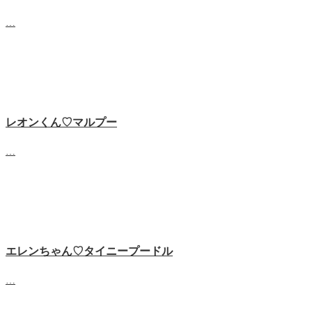
…
レオンくん♡マルプー
…
エレンちゃん♡タイニープードル
…