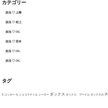
カテゴリー
担当 ♡ 上﨑
担当 ♡ 村上
担当 ♡ OG
担当 ♡ 宮本
担当 ♡ OG
担当 ♡ OG
タグ
ダックス
E.コッカー
ち
ショコラティエ
シーズー
ダックス、プードル
ダックスの