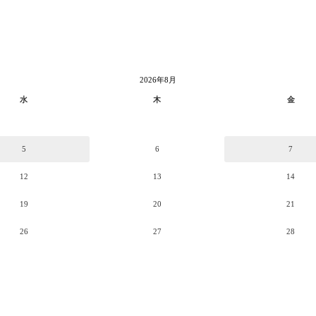
2026年8月
水
木
金
5
6
7
12
13
14
19
20
21
26
27
28