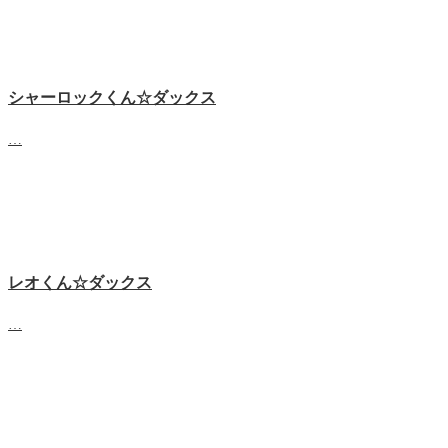
シャーロックくん☆ダックス
…
レオくん☆ダックス
…