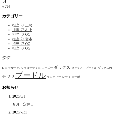
31
« 7月
カテゴリー
担当 ♡ 上﨑
担当 ♡ 村上
担当 ♡ OG
担当 ♡ 宮本
担当 ♡ OG
担当 ♡ OG
タグ
ダックス
E.コッカー
ち
ショコラティエ
シーズー
ダックス、プードル
ダックスの
プードル
チワワ
ランディー
レディ
宗一郎
お知らせ
2026/8/1
８月 定休日
2026/7/31