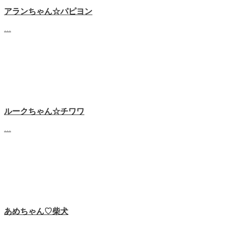
アランちゃん☆パピヨン
…
ルークちゃん☆チワワ
…
あめちゃん♡‬柴犬