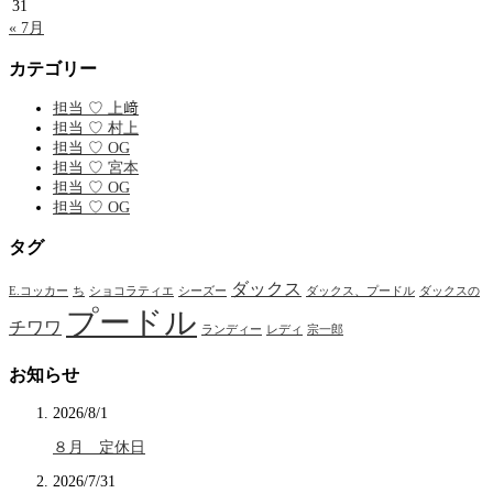
31
« 7月
カテゴリー
担当 ♡ 上﨑
担当 ♡ 村上
担当 ♡ OG
担当 ♡ 宮本
担当 ♡ OG
担当 ♡ OG
タグ
ダックス
E.コッカー
ち
ショコラティエ
シーズー
ダックス、プードル
ダックスの
プードル
チワワ
ランディー
レディ
宗一郎
お知らせ
2026/8/1
８月 定休日
2026/7/31