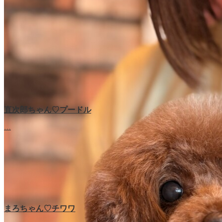
直次郎ちゃん♡プードル
…
まろちゃん♡チワワ