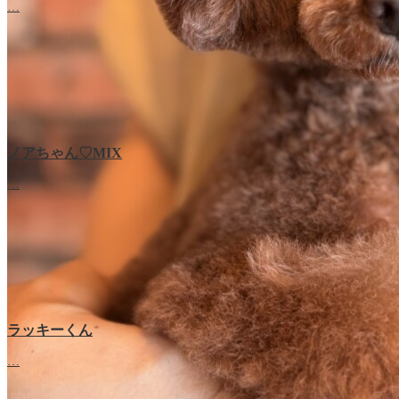
…
ノアちゃん♡‬MIX
…
ラッキーくん
…