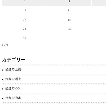
3
4
10
11
17
18
24
25
31
« 7月
カテゴリー
担当 ♡ 上﨑
担当 ♡ 村上
担当 ♡ OG
担当 ♡ 宮本