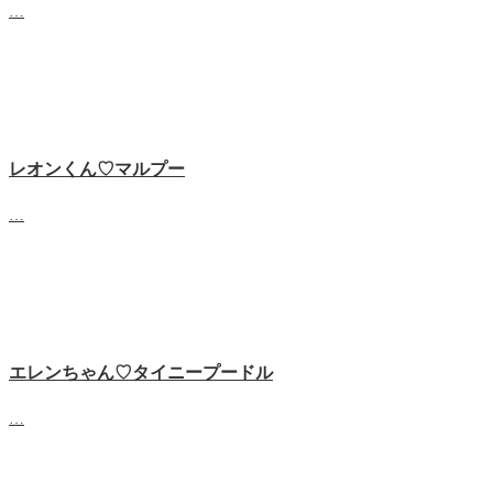
…
レオンくん♡マルプー
…
エレンちゃん♡タイニープードル
…