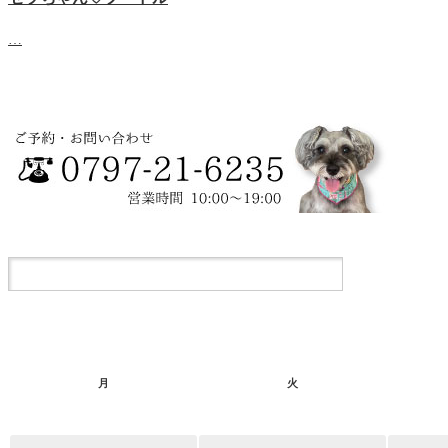
…
月
火