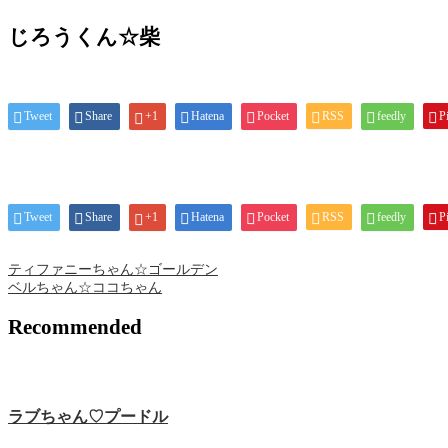
じろうくん☆柴
Tweet
Share
+1
Hatena
Pocket
RSS
feedly
Pi
Tweet
Share
+1
Hatena
Pocket
RSS
feedly
Pi
ティファニーちゃん☆ゴールデン
ベルちゃん☆ココちゃん
Recommended
ラブちゃん♡プードル