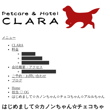
メニュー
CLARA
料金
美容ケア
ペットホテル
フード・サプライ
会社概要・アクセス
プライバシーポリシー
ご予約・お問い合わせ
ブログ
Home
担当 ♡ OG
はじめまして☆カノンちゃん☆チェコちゃん☆アルルちゃん
はじめまして☆カノンちゃん☆チェコちゃ