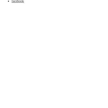
facebook