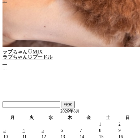
…
ラブちゃん♡MIX
ラブちゃん♡プードル
…
…
検
索:
2026年8月
月
火
水
木
金
土
日
1
2
3
4
5
6
7
8
9
10
11
12
13
14
15
16