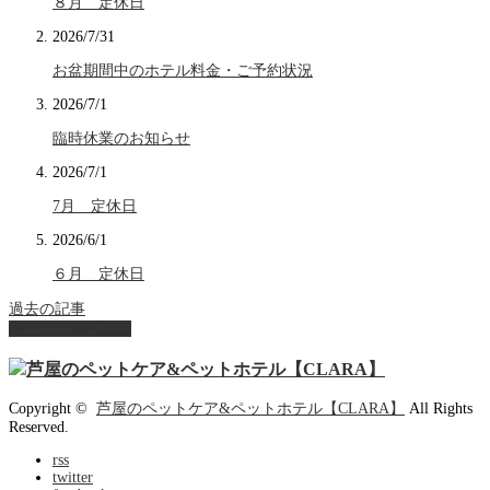
８月 定休日
2026/7/31
お盆期間中のホテル料金・ご予約状況
2026/7/1
臨時休業のお知らせ
2026/7/1
7月 定休日
2026/6/1
６月 定休日
過去の記事
ページ上部へ戻る
Copyright ©
芦屋のペットケア&ペットホテル【CLARA】
All Rights
Reserved.
rss
twitter