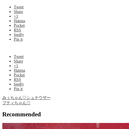
Tweet
Share
+1
Hatena
Pocket
RSS
feedly
Pin it
Tweet
Share
+1
Hatena
Pocket
RSS
feedly
Pin it
みぅちゃん♡シュナウザー
プティちゃん♡
Recommended