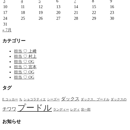
3
4
5
6
7
8
9
10
11
12
13
14
15
16
17
18
19
20
21
22
23
24
25
26
27
28
29
30
31
« 7月
カテゴリー
担当 ♡ 上﨑
担当 ♡ 村上
担当 ♡ OG
担当 ♡ 宮本
担当 ♡ OG
担当 ♡ OG
タグ
ダックス
E.コッカー
ち
ショコラティエ
シーズー
ダックス、プードル
ダックスの
プードル
チワワ
ランディー
レディ
宗一郎
お知らせ