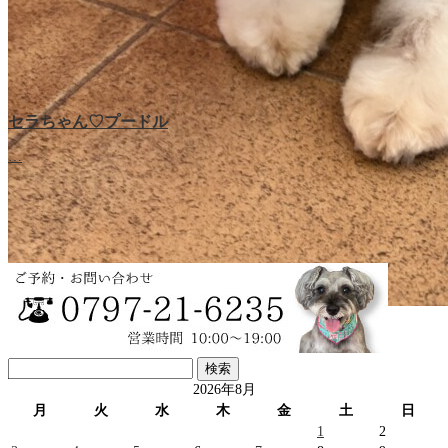
セラちゃん♡プードル
ラブちゃん♡プードル
…
…
レオンくん♡マルプー
検
…
索:
2026年8月
月
火
水
木
金
土
日
1
2