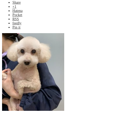
Share
+1
Hatena
Pocket
RSS
feedly
Pin it