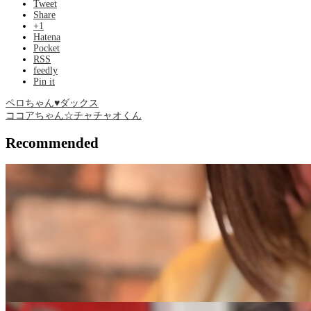
Tweet
Share
+1
Hatena
Pocket
RSS
feedly
Pin it
ペロちゃん♥ダックス
ココアちゃん☆チャチャオくん
Recommended