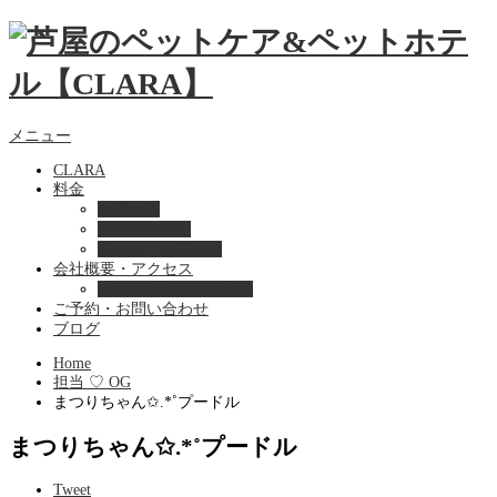
メニュー
CLARA
料金
美容ケア
ペットホテル
フード・サプライ
会社概要・アクセス
プライバシーポリシー
ご予約・お問い合わせ
ブログ
Home
担当 ♡ OG
まつりちゃん✩.*˚プードル
まつりちゃん✩.*˚プードル
Tweet