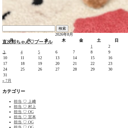
検
索:
2026年8月
月
火
水
木
金
土
日
直次郎ちゃん♡プードル
1
2
…
3
4
5
6
7
8
9
10
11
12
13
14
15
16
17
18
19
20
21
22
23
24
25
26
27
28
29
30
31
« 7月
カテゴリー
担当 ♡ 上﨑
担当 ♡ 村上
担当 ♡ OG
担当 ♡ 宮本
担当 ♡ OG
担当 ♡ OG