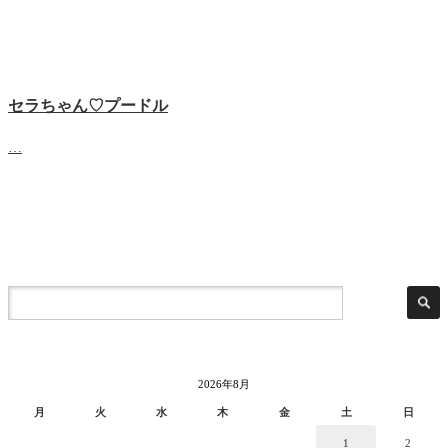
セラちゃん♡プードル
…
2026年8月
月
火
水
木
金
土
日
1
2