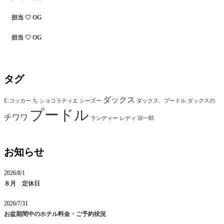
担当 ♡ OG
担当 ♡ OG
タグ
ダックス
E.コッカー
ち
ショコラティエ
シーズー
ダックス、プードル
ダックスの
プードル
チワワ
ランディー
レディ
宗一郎
お知らせ
2026/8/1
８月 定休日
2026/7/31
お盆期間中のホテル料金・ご予約状況