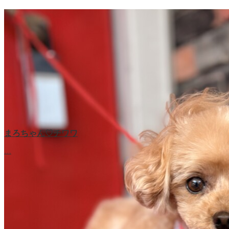
まろちゃん♡チワワ
…