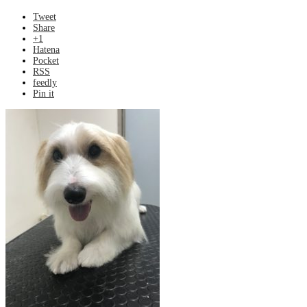
Tweet
Share
+1
Hatena
Pocket
RSS
feedly
Pin it