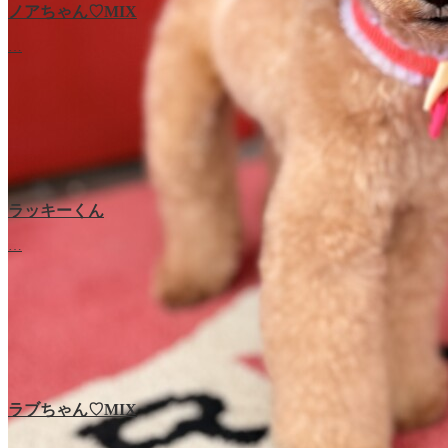
ノアちゃん♡‬MIX
…
ラッキーくん
…
ラブちゃん♡MIX
…