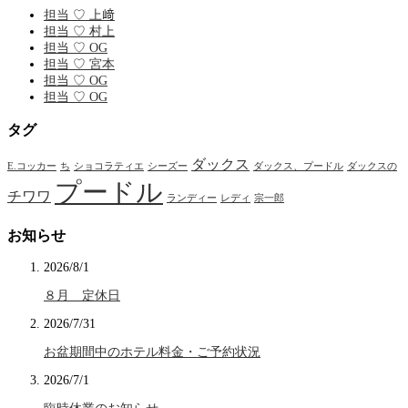
担当 ♡ 上﨑
担当 ♡ 村上
担当 ♡ OG
担当 ♡ 宮本
担当 ♡ OG
担当 ♡ OG
タグ
ダックス
E.コッカー
ち
ショコラティエ
シーズー
ダックス、プードル
ダックスの
プードル
チワワ
ランディー
レディ
宗一郎
お知らせ
2026/8/1
８月 定休日
2026/7/31
お盆期間中のホテル料金・ご予約状況
2026/7/1