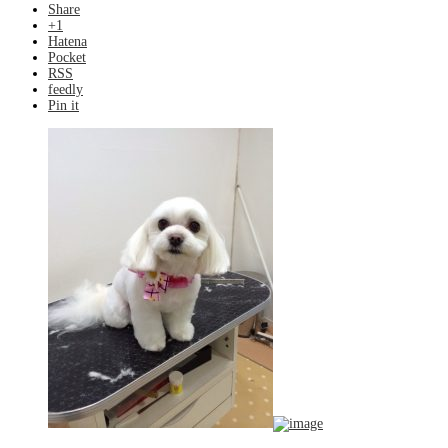
Share
+1
Hatena
Pocket
RSS
feedly
Pin it