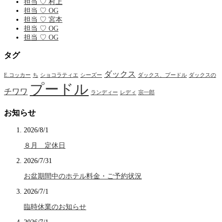
担当 ♡ 村上
担当 ♡ OG
担当 ♡ 宮本
担当 ♡ OG
担当 ♡ OG
タグ
ダックス
E.コッカー
ち
ショコラティエ
シーズー
ダックス、プードル
ダックスの
プードル
チワワ
ランディー
レディ
宗一郎
お知らせ
2026/8/1
８月 定休日
2026/7/31
お盆期間中のホテル料金・ご予約状況
2026/7/1
臨時休業のお知らせ