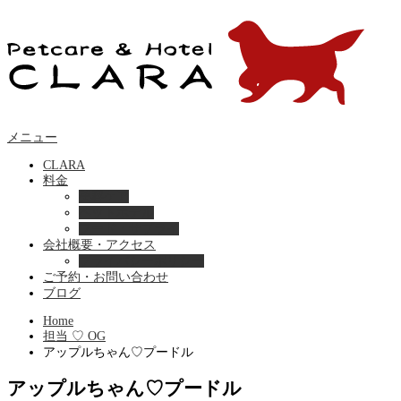
メニュー
CLARA
料金
美容ケア
ペットホテル
フード・サプライ
会社概要・アクセス
プライバシーポリシー
ご予約・お問い合わせ
ブログ
Home
担当 ♡ OG
アップルちゃん♡プードル
アップルちゃん♡プードル