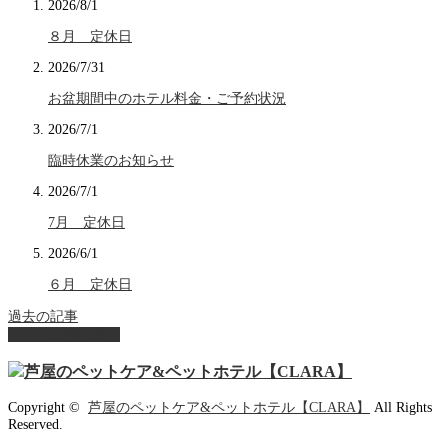
2026/8/1
８月 定休日
2026/7/31
お盆期間中のホテル料金・ご予約状況
2026/7/1
臨時休業のお知らせ
2026/7/1
7月 定休日
2026/6/1
６月 定休日
過去の記事
ページ上部へ戻る
Copyright ©
芦屋のペットケア&ペットホテル【CLARA】
All Rights
Reserved.