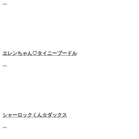
…
エレンちゃん♡タイニープードル
…
シャーロックくん☆ダックス
…