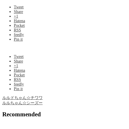
Tweet
Share
+1
Hatena
Pocket
RSS
feedly
Pin it
Tweet
Share
+1
Hatena
Pocket
RSS
feedly
Pin it
ルルドちゃん☆チワワ
ルルちゃん☆シーズー
Recommended