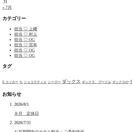
31
« 7月
カテゴリー
担当 ♡ 上﨑
担当 ♡ 村上
担当 ♡ OG
担当 ♡ 宮本
担当 ♡ OG
担当 ♡ OG
タグ
ダックス
E.コッカー
ち
ショコラティエ
シーズー
ダックス、プードル
ダックスの
お知らせ
2026/8/1
８月 定休日
2026/7/31
お盆期間中のホテル料金・ご予約状況