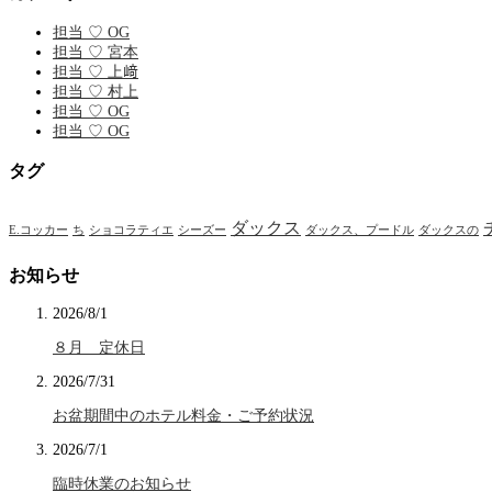
担当 ♡ OG
担当 ♡ 宮本
担当 ♡ 上﨑
担当 ♡ 村上
担当 ♡ OG
担当 ♡ OG
タグ
ダックス
E.コッカー
ち
ショコラティエ
シーズー
ダックス、プードル
ダックスの
お知らせ
2026/8/1
８月 定休日
2026/7/31
お盆期間中のホテル料金・ご予約状況
2026/7/1
臨時休業のお知らせ