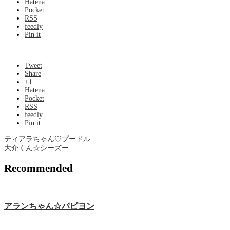
Hatena
Pocket
RSS
feedly
Pin it
Tweet
Share
+1
Hatena
Pocket
RSS
feedly
Pin it
ティアラちゃん♡プードル
大介くん☆シーズー
Recommended
アランちゃん☆パピヨン
…