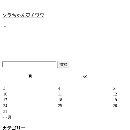
ソラちゃん♡‬チワワ
…
検
索:
月
火
3
4
5
10
11
12
17
18
19
24
25
26
31
« 7月
カテゴリー