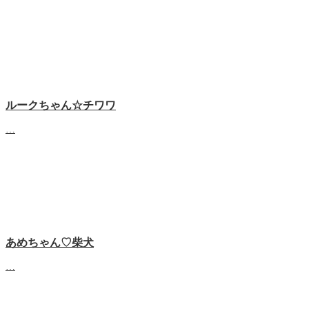
ルークちゃん☆チワワ
…
あめちゃん♡‬柴犬
…