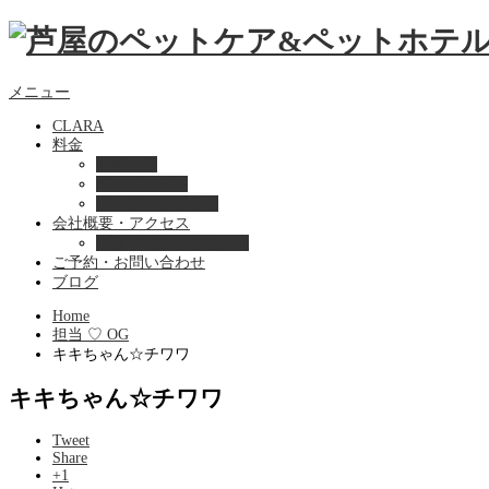
メニュー
CLARA
料金
美容ケア
ペットホテル
フード・サプライ
会社概要・アクセス
プライバシーポリシー
ご予約・お問い合わせ
ブログ
Home
担当 ♡ OG
キキちゃん☆チワワ
キキちゃん☆チワワ
Tweet
Share
+1