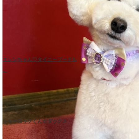
…
エレンちゃん♡タイニープードル
…
シャーロックくん☆ダックス
…