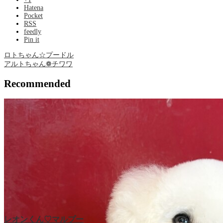
Hatena
Pocket
RSS
feedly
Pin it
ロトちゃん☆プードル
アルトちゃん❁ チワワ
Recommended
レオンくん♡マルプー