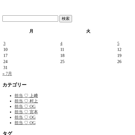
検
索:
月
火
3
4
5
10
11
12
17
18
19
24
25
26
31
« 7月
カテゴリー
担当 ♡ 上﨑
担当 ♡ 村上
担当 ♡ OG
担当 ♡ 宮本
担当 ♡ OG
担当 ♡ OG
タグ