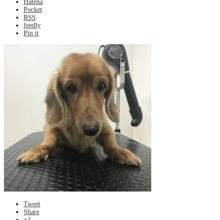
Hatena
Pocket
RSS
feedly
Pin it
Tweet
Share
+1