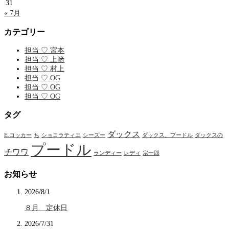
31
« 7月
カテゴリー
担当 ♡ 宮本
担当 ♡ 上﨑
担当 ♡ 村上
担当 ♡ OG
担当 ♡ OG
担当 ♡ OG
タグ
ダックス
E.コッカー
ち
ショコラティエ
シーズー
ダックス、プードル
ダックスの
プードル
チワワ
ランディー
レディ
宗一郎
お知らせ
2026/8/1
８月 定休日
2026/7/31