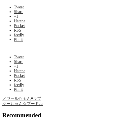
Tweet
Share
+1
Hatena
Pocket
RSS
feedly
Pin it
Tweet
Share
+1
Hatena
Pocket
RSS
feedly
Pin it
ノワールちゃん♥ラブ
クーちゃん☆プードル
Recommended