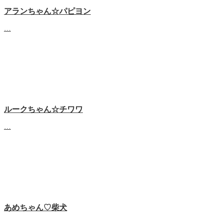
アランちゃん☆パピヨン
…
ルークちゃん☆チワワ
…
あめちゃん♡‬柴犬