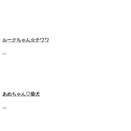
ルークちゃん☆チワワ
…
あめちゃん♡‬柴犬
…