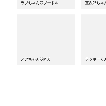
ラブちゃん♡プードル
直次郎ちゃ
…
…
ノアちゃん♡‬MIX
ラッキーく
…
…