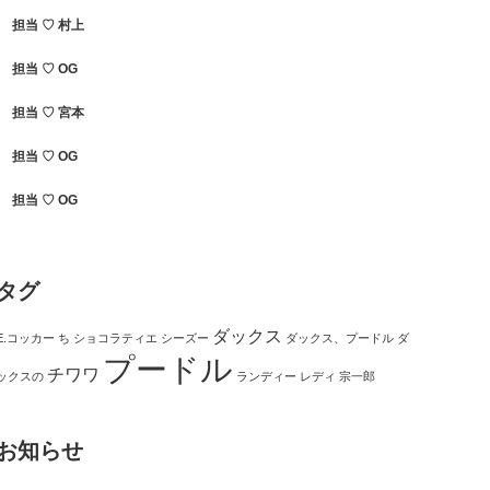
担当 ♡ 村上
担当 ♡ OG
担当 ♡ 宮本
担当 ♡ OG
担当 ♡ OG
タグ
ダックス
E.コッカー
ち
ショコラティエ
シーズー
ダックス、プードル
ダ
プードル
チワワ
ックスの
ランディー
レディ
宗一郎
お知らせ