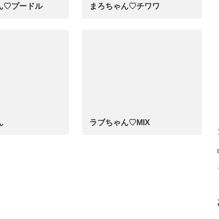
ん♡プードル
まろちゃん♡チワワ
…
ん
ラブちゃん♡MIX
…