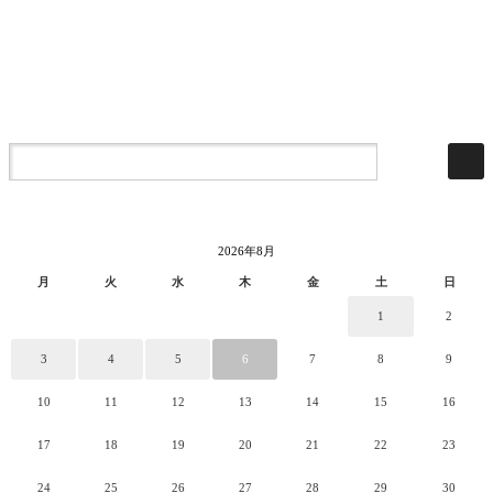
2026年8月
月
火
水
木
金
土
日
1
2
3
4
5
6
7
8
9
10
11
12
13
14
15
16
17
18
19
20
21
22
23
24
25
26
27
28
29
30