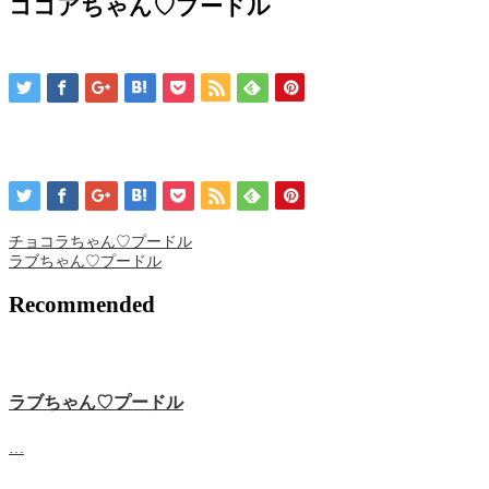
ココアちゃん♡プードル
チョコラちゃん♡プードル
ラブちゃん♡プードル
Recommended
ラブちゃん♡プードル
…