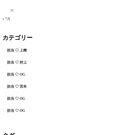
31
« 7月
カテゴリー
担当 ♡ 上﨑
担当 ♡ 村上
担当 ♡ OG
担当 ♡ 宮本
担当 ♡ OG
担当 ♡ OG