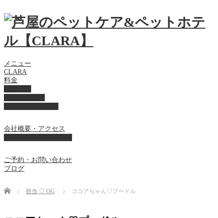
メニュー
CLARA
料金
美容ケア
ペットホテル
フード・サプライ
会社概要・アクセス
プライバシーポリシー
ご予約・お問い合わせ
ブログ
Home
担当 ♡ OG
ココアちゃん♡プードル