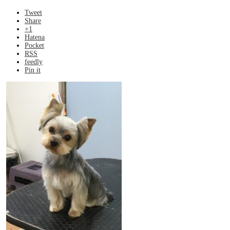
Tweet
Share
+1
Hatena
Pocket
RSS
feedly
Pin it