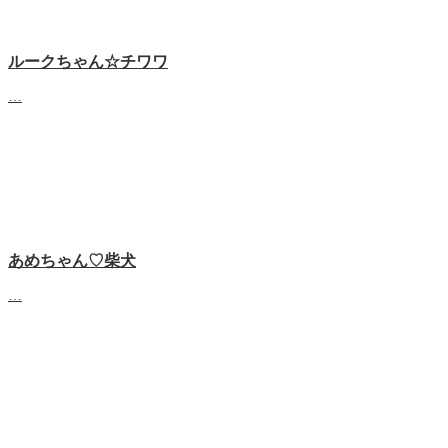
ルークちゃん☆チワワ
…
あめちゃん♡‬柴犬
…