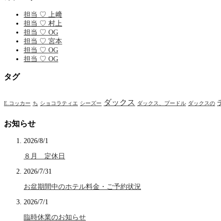
担当 ♡ 上﨑
担当 ♡ 村上
担当 ♡ OG
担当 ♡ 宮本
担当 ♡ OG
担当 ♡ OG
タグ
ダックス
E.コッカー
ち
ショコラティエ
シーズー
ダックス、プードル
ダックスの
お知らせ
2026/8/1
８月 定休日
2026/7/31
お盆期間中のホテル料金・ご予約状況
2026/7/1
臨時休業のお知らせ