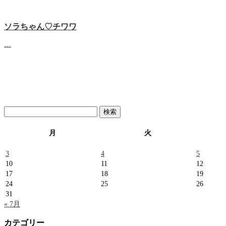
ソラちゃん♡‬チワワ
…
検
索:
月
火
3
4
5
10
11
12
17
18
19
24
25
26
31
« 7月
カテゴリー