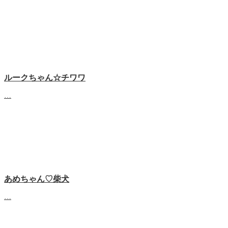
ルークちゃん☆チワワ
…
あめちゃん♡‬柴犬
…