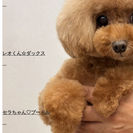
…
レオくん☆ダックス
…
セラちゃん♡プードル
…