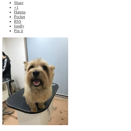
Share
+1
Hatena
Pocket
RSS
feedly
Pin it