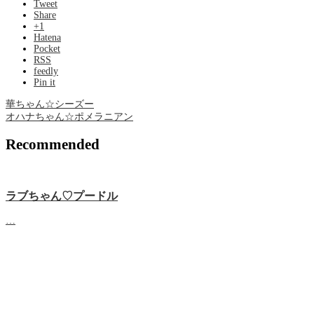
Tweet
Share
+1
Hatena
Pocket
RSS
feedly
Pin it
華ちゃん☆シーズー
オハナちゃん☆ポメラニアン
Recommended
ラブちゃん♡プードル
…