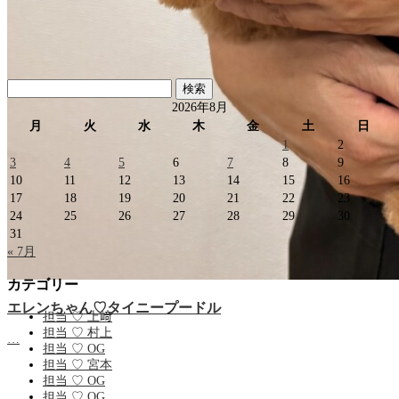
検
索:
2026年8月
月
火
水
木
金
土
日
1
2
3
4
5
6
7
8
9
10
11
12
13
14
15
16
17
18
19
20
21
22
23
24
25
26
27
28
29
30
31
« 7月
カテゴリー
エレンちゃん♡タイニープードル
担当 ♡ 上﨑
担当 ♡ 村上
…
担当 ♡ OG
担当 ♡ 宮本
担当 ♡ OG
担当 ♡ OG