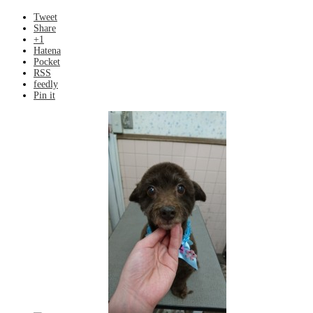
Tweet
Share
+1
Hatena
Pocket
RSS
feedly
Pin it