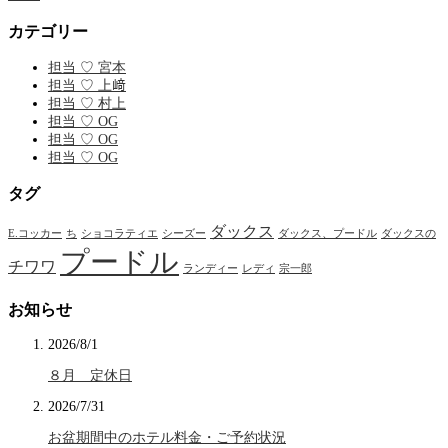
カテゴリー
担当 ♡ 宮本
担当 ♡ 上﨑
担当 ♡ 村上
担当 ♡ OG
担当 ♡ OG
担当 ♡ OG
タグ
ダックス
E.コッカー
ち
ショコラティエ
シーズー
ダックス、プードル
ダックスの
プードル
チワワ
ランディー
レディ
宗一郎
お知らせ
2026/8/1
８月 定休日
2026/7/31
お盆期間中のホテル料金・ご予約状況