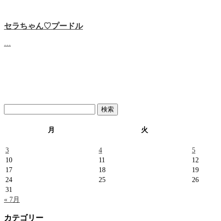
セラちゃん♡プードル
…
検
索:
月
火
3
4
5
10
11
12
17
18
19
24
25
26
31
« 7月
カテゴリー