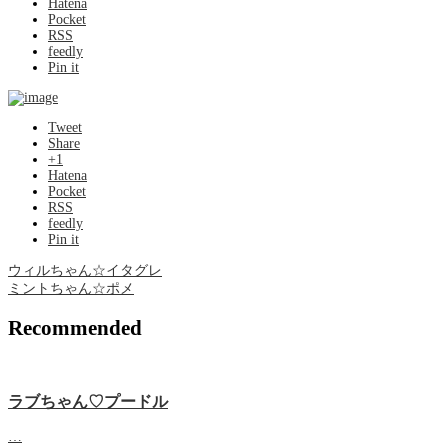
Hatena
Pocket
RSS
feedly
Pin it
Tweet
Share
+1
Hatena
Pocket
RSS
feedly
Pin it
ウィルちゃん☆イタグレ
ミントちゃん☆ポメ
Recommended
ラブちゃん♡プードル
…