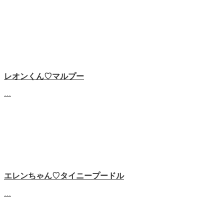
レオンくん♡マルプー
…
エレンちゃん♡タイニープードル
…