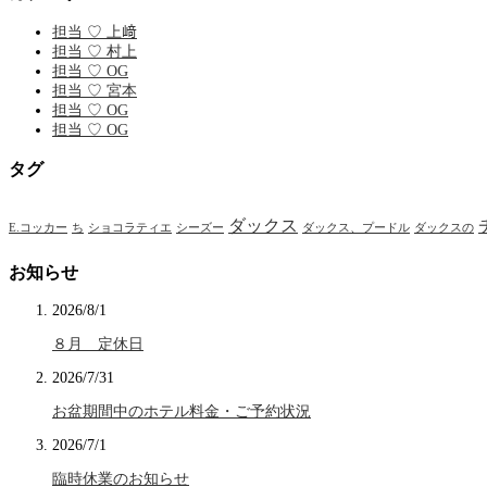
担当 ♡ 上﨑
担当 ♡ 村上
担当 ♡ OG
担当 ♡ 宮本
担当 ♡ OG
担当 ♡ OG
タグ
ダックス
E.コッカー
ち
ショコラティエ
シーズー
ダックス、プードル
ダックスの
お知らせ
2026/8/1
８月 定休日
2026/7/31
お盆期間中のホテル料金・ご予約状況
2026/7/1
臨時休業のお知らせ