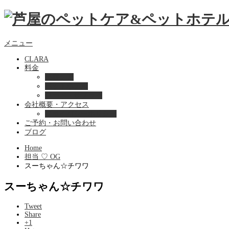
メニュー
CLARA
料金
美容ケア
ペットホテル
フード・サプライ
会社概要・アクセス
プライバシーポリシー
ご予約・お問い合わせ
ブログ
Home
担当 ♡ OG
スーちゃん☆チワワ
スーちゃん☆チワワ
Tweet
Share
+1