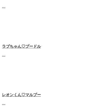
…
ラブちゃん♡プードル
…
レオンくん♡マルプー
…