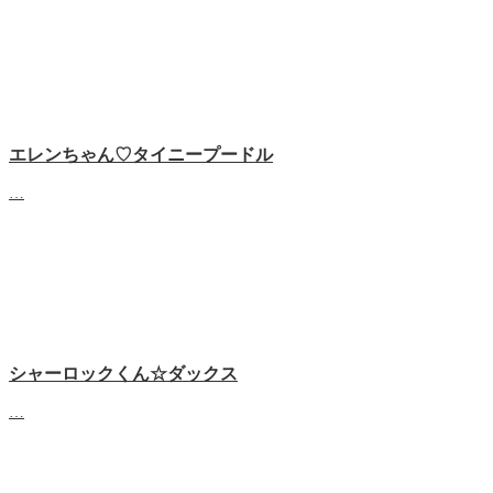
エレンちゃん♡タイニープードル
…
シャーロックくん☆ダックス
…