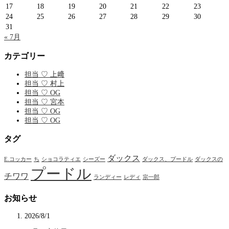
17
18
19
20
21
22
23
24
25
26
27
28
29
30
31
« 7月
カテゴリー
担当 ♡ 上﨑
担当 ♡ 村上
担当 ♡ OG
担当 ♡ 宮本
担当 ♡ OG
担当 ♡ OG
タグ
ダックス
E.コッカー
ち
ショコラティエ
シーズー
ダックス、プードル
ダックスの
プードル
チワワ
ランディー
レディ
宗一郎
お知らせ
2026/8/1