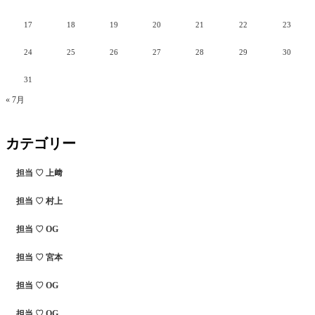
17
18
19
20
21
22
23
24
25
26
27
28
29
30
31
« 7月
カテゴリー
担当 ♡ 上﨑
担当 ♡ 村上
担当 ♡ OG
担当 ♡ 宮本
担当 ♡ OG
担当 ♡ OG