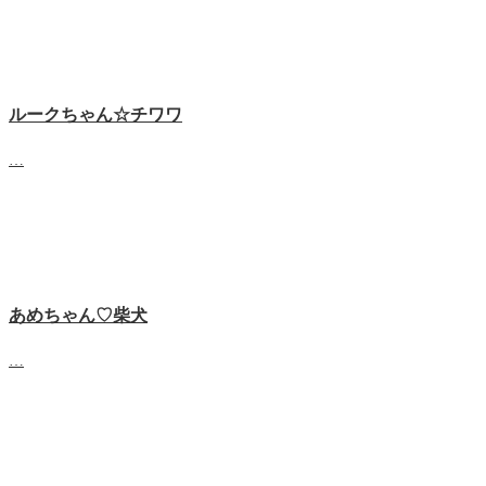
ルークちゃん☆チワワ
…
あめちゃん♡‬柴犬
…