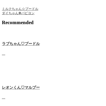
ミルクちゃん☆プードル
ダイちゃん❁ パピヨン
Recommended
ラブちゃん♡プードル
…
レオンくん♡マルプー
…