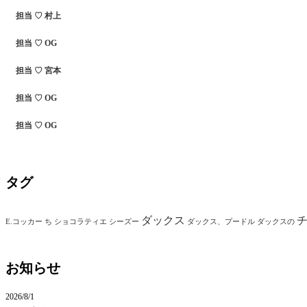
担当 ♡ 村上
担当 ♡ OG
担当 ♡ 宮本
担当 ♡ OG
担当 ♡ OG
タグ
ダックス
E.コッカー
ち
ショコラティエ
シーズー
ダックス、プードル
ダックスの
お知らせ
2026/8/1