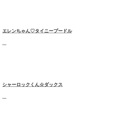
エレンちゃん♡タイニープードル
…
シャーロックくん☆ダックス
…