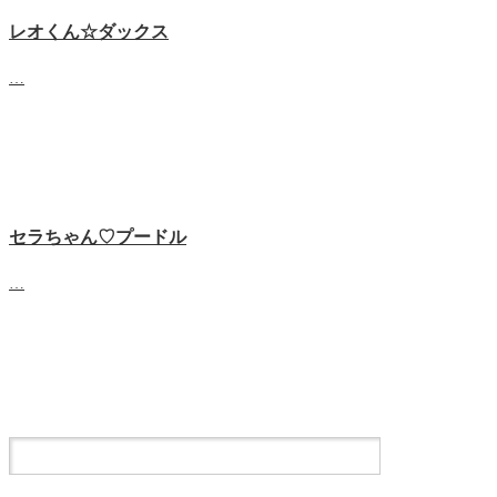
レオくん☆ダックス
…
セラちゃん♡プードル
…