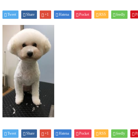
Tweet
Share
+1
Hatena
Pocket
RSS
feedly
Pi
Tweet
Share
+1
Hatena
Pocket
RSS
feedly
Pi