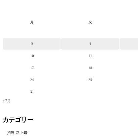
月
火
3
4
10
11
17
18
24
25
31
« 7月
カテゴリー
担当 ♡ 上﨑