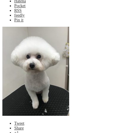
Hatena
Pocket
RSS
feedly
Pin it
Tweet
Share
+1