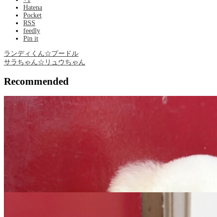
Hatena
Pocket
RSS
feedly
Pin it
ランディくん☆プードル
サラちゃん☆リュウちゃん
Recommended