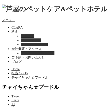
メニュー
CLARA
料金
美容ケア
ペットホテル
フード・サプライ
会社概要・アクセス
プライバシーポリシー
ご予約・お問い合わせ
ブログ
Home
担当 ♡ OG
チャイちゃん☆プードル
チャイちゃん☆プードル
Tweet
Share
+1