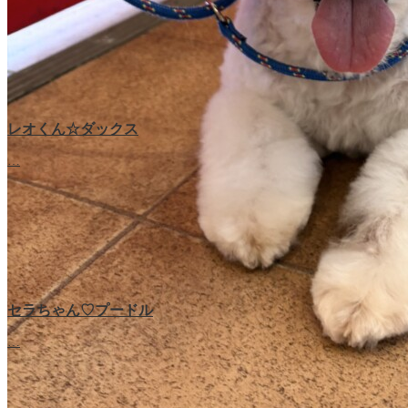
レオくん☆ダックス
…
セラちゃん♡プードル
ラブちゃん♡プードル
…
…