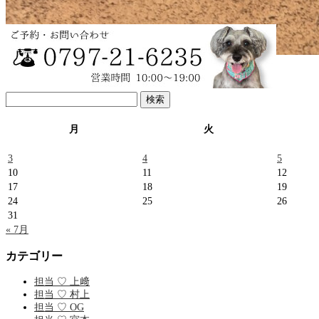
レオンくん♡マルプー
検
…
索:
月
火
3
4
5
10
11
12
17
18
19
24
25
26
31
« 7月
カテゴリー
担当 ♡ 上﨑
担当 ♡ 村上
担当 ♡ OG