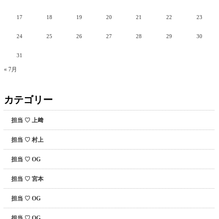
17
18
19
20
21
22
23
24
25
26
27
28
29
30
31
« 7月
カテゴリー
担当 ♡ 上﨑
担当 ♡ 村上
担当 ♡ OG
担当 ♡ 宮本
担当 ♡ OG
担当 ♡ OG