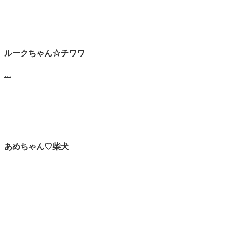
ルークちゃん☆チワワ
…
あめちゃん♡‬柴犬
…