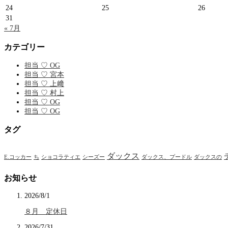
24
25
26
31
« 7月
カテゴリー
担当 ♡ OG
担当 ♡ 宮本
担当 ♡ 上﨑
担当 ♡ 村上
担当 ♡ OG
担当 ♡ OG
タグ
ダックス
E.コッカー
ち
ショコラティエ
シーズー
ダックス、プードル
ダックスの
お知らせ
2026/8/1
８月 定休日
2026/7/31