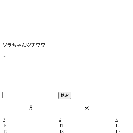
ソラちゃん♡‬チワワ
…
検
索:
月
火
3
4
5
10
11
12
17
18
19