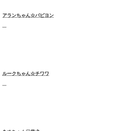
アランちゃん☆パピヨン
…
ルークちゃん☆チワワ
…