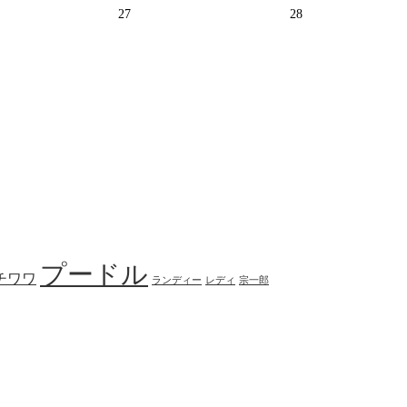
27
28
プードル
チワワ
ランディー
レディ
宗一郎