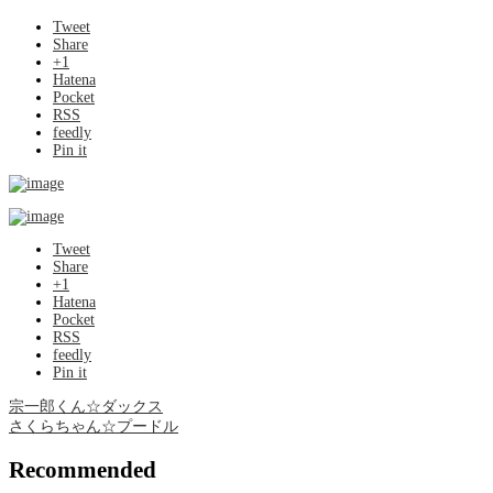
Tweet
Share
+1
Hatena
Pocket
RSS
feedly
Pin it
Tweet
Share
+1
Hatena
Pocket
RSS
feedly
Pin it
宗一郎くん☆ダックス
さくらちゃん☆プードル
Recommended