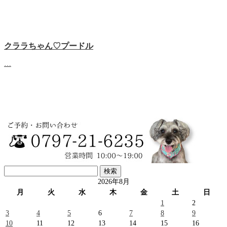
クララちゃん♡プードル
…
検
索:
2026年8月
月
火
水
木
金
土
日
1
2
3
4
5
6
7
8
9
10
11
12
13
14
15
16