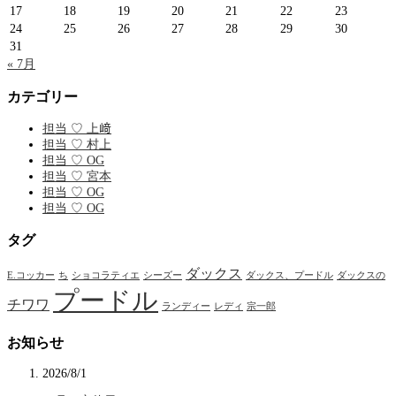
17
18
19
20
21
22
23
24
25
26
27
28
29
30
31
« 7月
カテゴリー
担当 ♡ 上﨑
担当 ♡ 村上
担当 ♡ OG
担当 ♡ 宮本
担当 ♡ OG
担当 ♡ OG
タグ
ダックス
E.コッカー
ち
ショコラティエ
シーズー
ダックス、プードル
ダックスの
プードル
チワワ
ランディー
レディ
宗一郎
お知らせ
2026/8/1