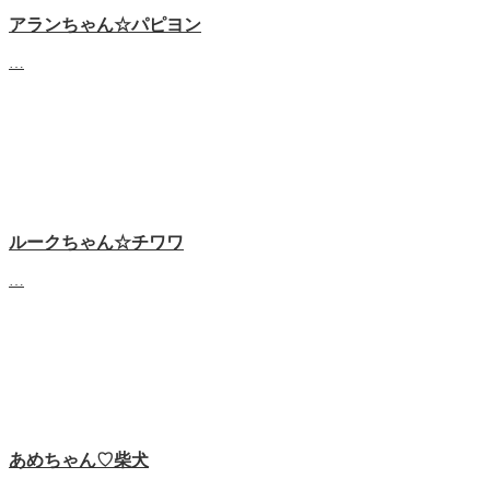
アランちゃん☆パピヨン
…
ルークちゃん☆チワワ
…
あめちゃん♡‬柴犬