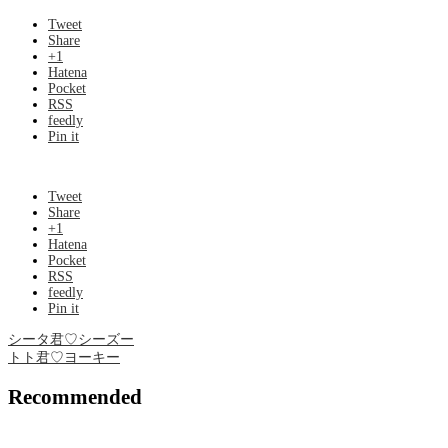
Tweet
Share
+1
Hatena
Pocket
RSS
feedly
Pin it
Tweet
Share
+1
Hatena
Pocket
RSS
feedly
Pin it
シータ君♡シーズー
トト君♡ヨーキー
Recommended