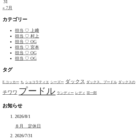
31
« 7月
カテゴリー
担当 ♡ 上﨑
担当 ♡ 村上
担当 ♡ OG
担当 ♡ 宮本
担当 ♡ OG
担当 ♡ OG
タグ
ダックス
E.コッカー
ち
ショコラティエ
シーズー
ダックス、プードル
ダックスの
プードル
チワワ
ランディー
レディ
宗一郎
お知らせ
2026/8/1
８月 定休日
2026/7/31