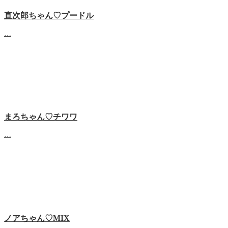
直次郎ちゃん♡プードル
…
まろちゃん♡チワワ
…
ノアちゃん♡‬MIX