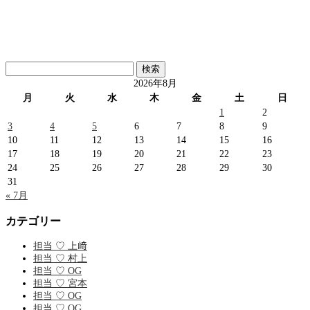
検
索:
2026年8月
月
火
水
木
金
土
日
1
2
3
4
5
6
7
8
9
10
11
12
13
14
15
16
17
18
19
20
21
22
23
24
25
26
27
28
29
30
31
« 7月
カテゴリー
担当 ♡ 上﨑
担当 ♡ 村上
担当 ♡ OG
担当 ♡ 宮本
担当 ♡ OG
担当 ♡ OG