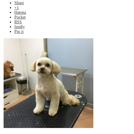
Share
+1
Hatena
Pocket
RSS
feedly
Pin it