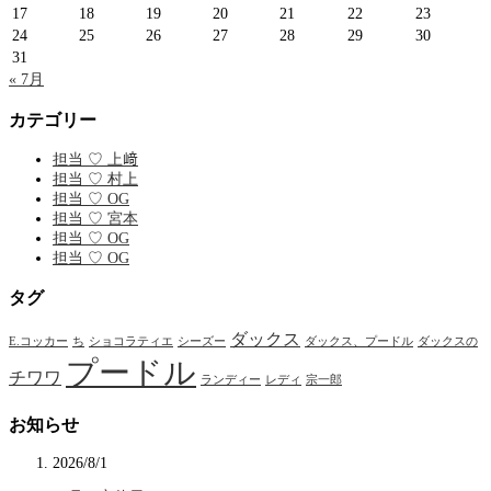
17
18
19
20
21
22
23
24
25
26
27
28
29
30
31
« 7月
カテゴリー
担当 ♡ 上﨑
担当 ♡ 村上
担当 ♡ OG
担当 ♡ 宮本
担当 ♡ OG
担当 ♡ OG
タグ
ダックス
E.コッカー
ち
ショコラティエ
シーズー
ダックス、プードル
ダックスの
プードル
チワワ
ランディー
レディ
宗一郎
お知らせ
2026/8/1