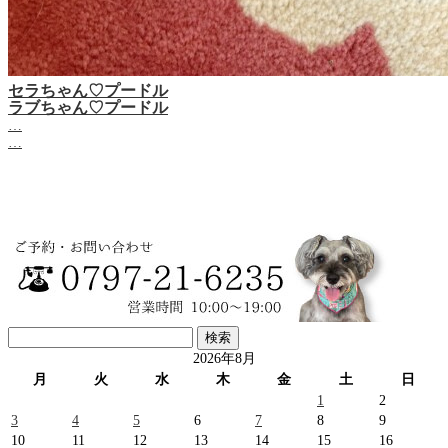
セラちゃん♡プードル
ラブちゃん♡プードル
…
…
検
索:
2026年8月
月
火
水
木
金
土
日
1
2
3
4
5
6
7
8
9
10
11
12
13
14
15
16