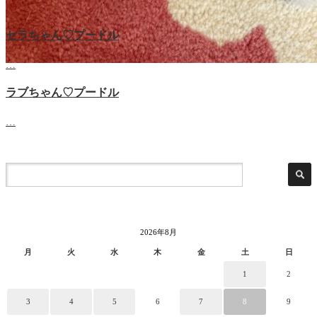
セラちゃん♡プードル
…
ラブちゃん♡プードル
…
2026年8月
月
火
水
木
金
土
日
1
2
3
4
5
6
7
8
9