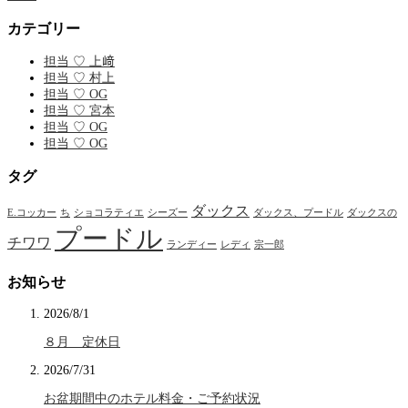
カテゴリー
担当 ♡ 上﨑
担当 ♡ 村上
担当 ♡ OG
担当 ♡ 宮本
担当 ♡ OG
担当 ♡ OG
タグ
ダックス
E.コッカー
ち
ショコラティエ
シーズー
ダックス、プードル
ダックスの
プードル
チワワ
ランディー
レディ
宗一郎
お知らせ
2026/8/1
８月 定休日
2026/7/31
お盆期間中のホテル料金・ご予約状況