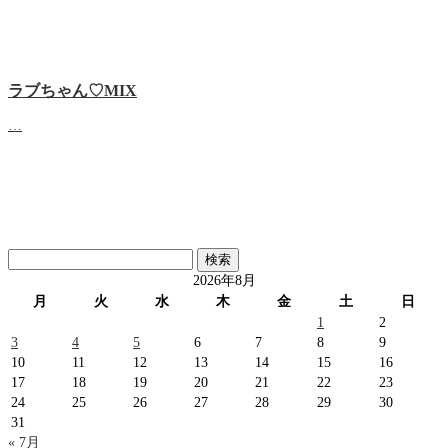
ラブちゃん♡MIX
…
検
索:
2026年8月
月
火
水
木
金
土
日
1
2
3
4
5
6
7
8
9
10
11
12
13
14
15
16
17
18
19
20
21
22
23
24
25
26
27
28
29
30
31
« 7月