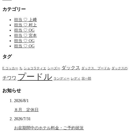
カテゴリー
担当 ♡ 上﨑
担当 ♡ 村上
担当 ♡ OG
担当 ♡ 宮本
担当 ♡ OG
担当 ♡ OG
タグ
ダックス
E.コッカー
ち
ショコラティエ
シーズー
ダックス、プードル
ダックスの
プードル
チワワ
ランディー
レディ
宗一郎
お知らせ
2026/8/1
８月 定休日
2026/7/31
お盆期間中のホテル料金・ご予約状況