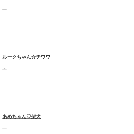
…
ルークちゃん☆チワワ
…
あめちゃん♡‬柴犬
…