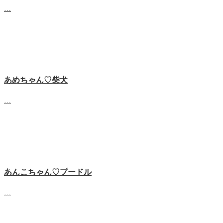
…
あめちゃん♡‬柴犬
…
あんこちゃん♡‬プードル
…