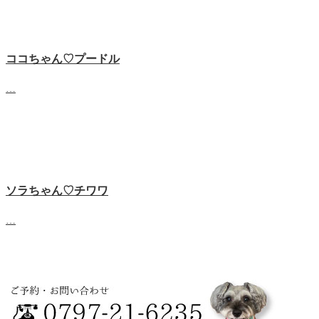
ココちゃん♡‬プードル
…
ソラちゃん♡‬チワワ
…