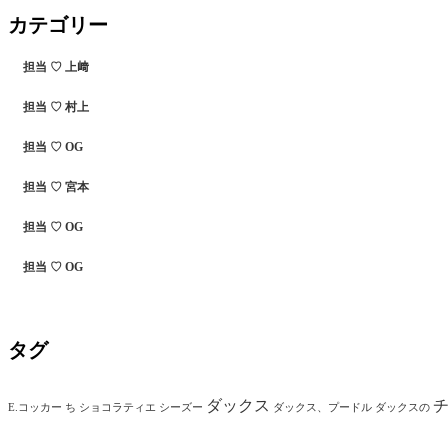
カテゴリー
担当 ♡ 上﨑
担当 ♡ 村上
担当 ♡ OG
担当 ♡ 宮本
担当 ♡ OG
担当 ♡ OG
タグ
ダックス
E.コッカー
ち
ショコラティエ
シーズー
ダックス、プードル
ダックスの