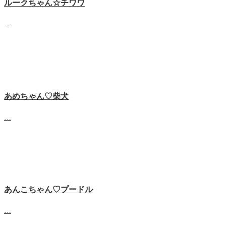
ルークちゃん☆チワワ
…
あめちゃん♡‬柴犬
…
あんこちゃん♡‬プードル
…