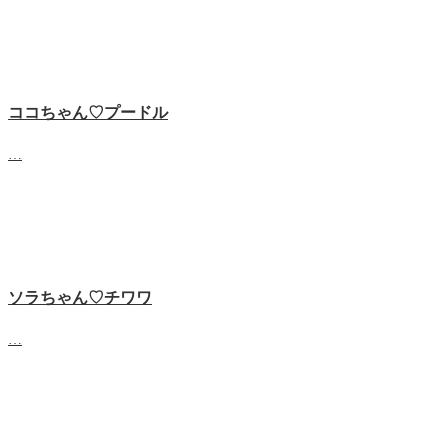
ココちゃん♡‬プードル
…
ソラちゃん♡‬チワワ
…