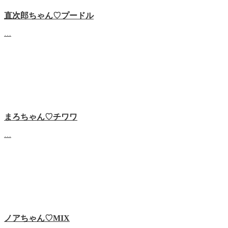
直次郎ちゃん♡プードル
…
まろちゃん♡チワワ
…
ノアちゃん♡‬MIX