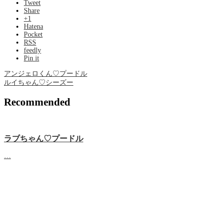
Tweet
Share
+1
Hatena
Pocket
RSS
feedly
Pin it
アンジェロくん♡プードル
ルイちゃん♡シーズー
Recommended
ラブちゃん♡プードル
…