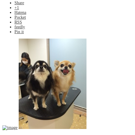
Share
+1
Hatena
Pocket
RSS
feedly
Pin it