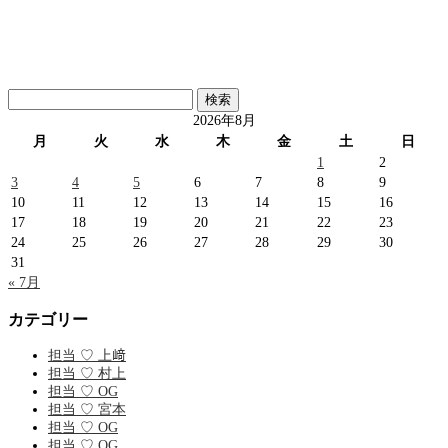
検
索:
2026年8月
月
火
水
木
金
土
日
1
2
3
4
5
6
7
8
9
10
11
12
13
14
15
16
17
18
19
20
21
22
23
24
25
26
27
28
29
30
31
« 7月
カテゴリー
担当 ♡ 上﨑
担当 ♡ 村上
担当 ♡ OG
担当 ♡ 宮本
担当 ♡ OG
担当 ♡ OG