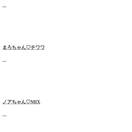
…
まろちゃん♡チワワ
…
ノアちゃん♡‬MIX
…