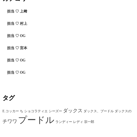
担当 ♡ 上﨑
担当 ♡ 村上
担当 ♡ OG
担当 ♡ 宮本
担当 ♡ OG
担当 ♡ OG
タグ
ダックス
E.コッカー
ち
ショコラティエ
シーズー
ダックス、プードル
ダックスの
プードル
チワワ
ランディー
レディ
宗一郎