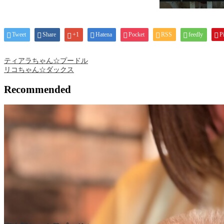
Tweet
Share
+1
Hatena
Pocket
RSS
feedly
Pi
ティアラちゃん☆プードル
リコちゃん☆ダックス
Recommended