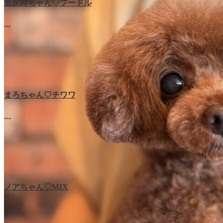
直次郎ちゃん♡プードル
…
まろちゃん♡チワワ
…
ノアちゃん♡‬MIX
…