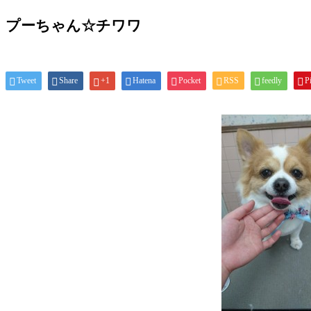
プーちゃん☆チワワ
Tweet
Share
+1
Hatena
Pocket
RSS
feedly
Pi