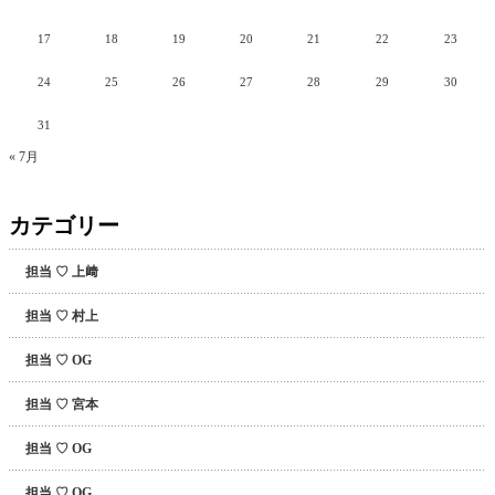
17
18
19
20
21
22
23
24
25
26
27
28
29
30
31
« 7月
カテゴリー
担当 ♡ 上﨑
担当 ♡ 村上
担当 ♡ OG
担当 ♡ 宮本
担当 ♡ OG
担当 ♡ OG