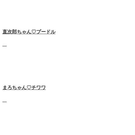
直次郎ちゃん♡プードル
…
まろちゃん♡チワワ
…