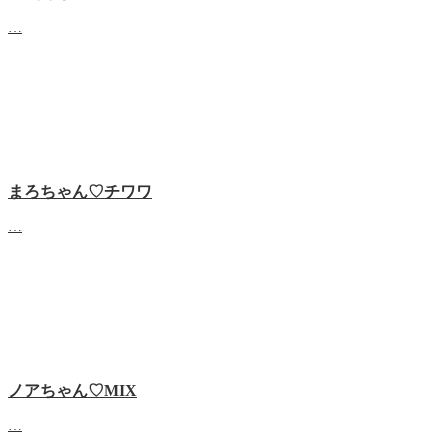
…
まろちゃん♡チワワ
…
ノアちゃん♡‬MIX
…