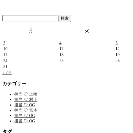
検
索:
月
火
3
4
5
10
11
12
17
18
19
24
25
26
31
« 7月
カテゴリー
担当 ♡ 上﨑
担当 ♡ 村上
担当 ♡ OG
担当 ♡ 宮本
担当 ♡ OG
担当 ♡ OG
タグ