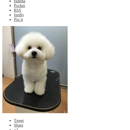
Hatena
Pocket
RSS
feedly
Pin it
Tweet
Share
+1