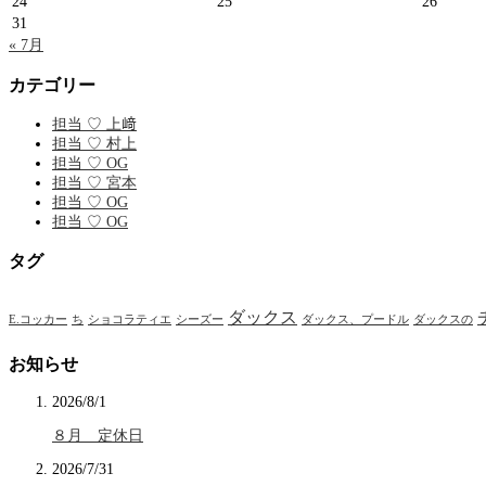
24
25
26
31
« 7月
カテゴリー
担当 ♡ 上﨑
担当 ♡ 村上
担当 ♡ OG
担当 ♡ 宮本
担当 ♡ OG
担当 ♡ OG
タグ
ダックス
E.コッカー
ち
ショコラティエ
シーズー
ダックス、プードル
ダックスの
お知らせ
2026/8/1
８月 定休日
2026/7/31