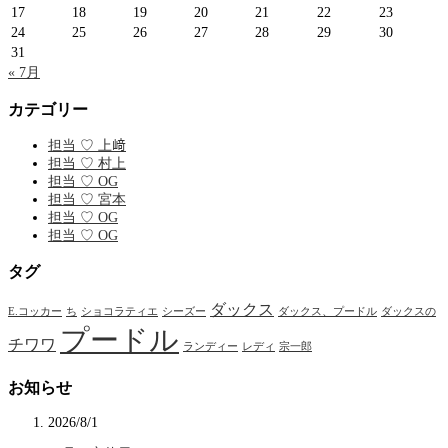
17
18
19
20
21
22
23
24
25
26
27
28
29
30
31
« 7月
カテゴリー
担当 ♡ 上﨑
担当 ♡ 村上
担当 ♡ OG
担当 ♡ 宮本
担当 ♡ OG
担当 ♡ OG
タグ
ダックス
E.コッカー
ち
ショコラティエ
シーズー
ダックス、プードル
ダックスの
プードル
チワワ
ランディー
レディ
宗一郎
お知らせ
2026/8/1