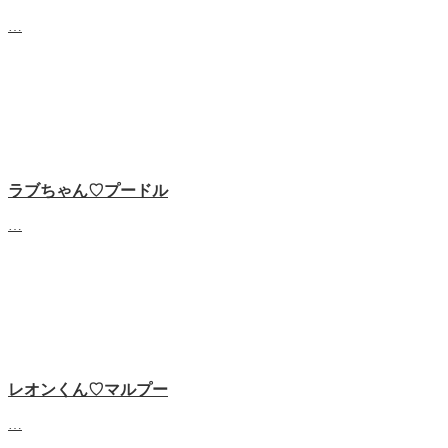
…
ラブちゃん♡プードル
…
レオンくん♡マルプー
…