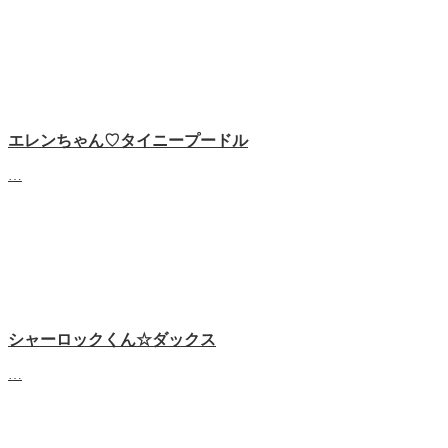
エレンちゃん♡タイニープードル
…
シャーロックくん☆ダックス
…