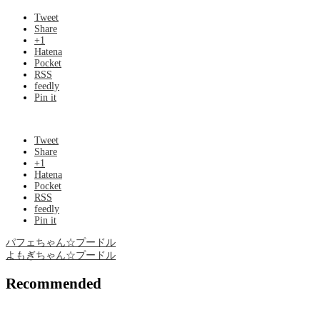
Tweet
Share
+1
Hatena
Pocket
RSS
feedly
Pin it
Tweet
Share
+1
Hatena
Pocket
RSS
feedly
Pin it
パフェちゃん☆プードル
よもぎちゃん☆プードル
Recommended