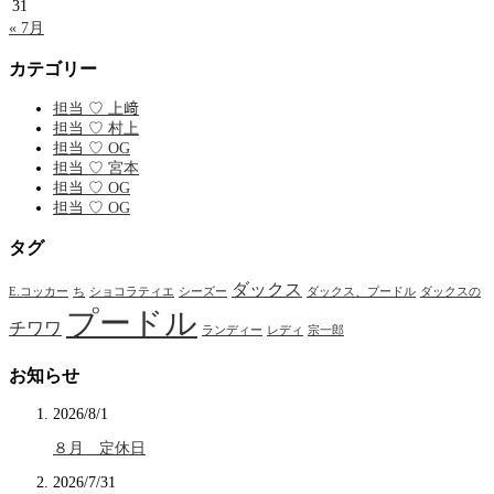
31
« 7月
カテゴリー
担当 ♡ 上﨑
担当 ♡ 村上
担当 ♡ OG
担当 ♡ 宮本
担当 ♡ OG
担当 ♡ OG
タグ
ダックス
E.コッカー
ち
ショコラティエ
シーズー
ダックス、プードル
ダックスの
プードル
チワワ
ランディー
レディ
宗一郎
お知らせ
2026/8/1
８月 定休日
2026/7/31