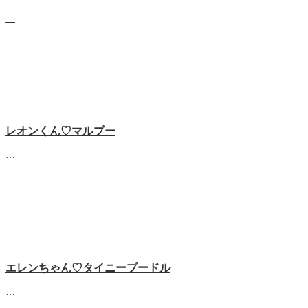
…
レオンくん♡マルプー
…
エレンちゃん♡タイニープードル
…