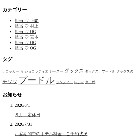
カテゴリー
担当 ♡ 上﨑
担当 ♡ 村上
担当 ♡ OG
担当 ♡ 宮本
担当 ♡ OG
担当 ♡ OG
タグ
ダックス
E.コッカー
ち
ショコラティエ
シーズー
ダックス、プードル
ダックスの
プードル
チワワ
ランディー
レディ
宗一郎
お知らせ
2026/8/1
８月 定休日
2026/7/31
お盆期間中のホテル料金・ご予約状況