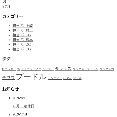
31
« 7月
カテゴリー
担当 ♡ 上﨑
担当 ♡ 村上
担当 ♡ OG
担当 ♡ 宮本
担当 ♡ OG
担当 ♡ OG
タグ
ダックス
E.コッカー
ち
ショコラティエ
シーズー
ダックス、プードル
ダックスの
プードル
チワワ
ランディー
レディ
宗一郎
お知らせ
2026/8/1
８月 定休日
2026/7/31