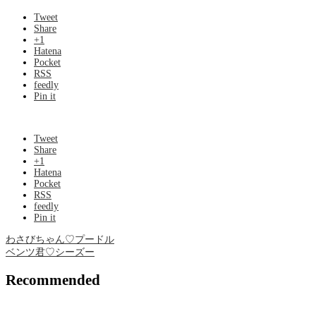
Tweet
Share
+1
Hatena
Pocket
RSS
feedly
Pin it
Tweet
Share
+1
Hatena
Pocket
RSS
feedly
Pin it
わさびちゃん♡プードル
ベンツ君♡シーズー
Recommended