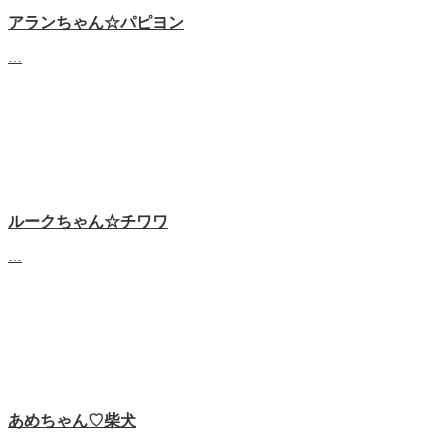
アランちゃん☆パピヨン
…
ルークちゃん☆チワワ
…
あめちゃん♡‬柴犬