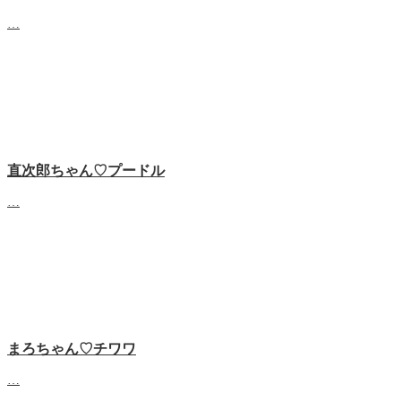
…
直次郎ちゃん♡プードル
…
まろちゃん♡チワワ
…