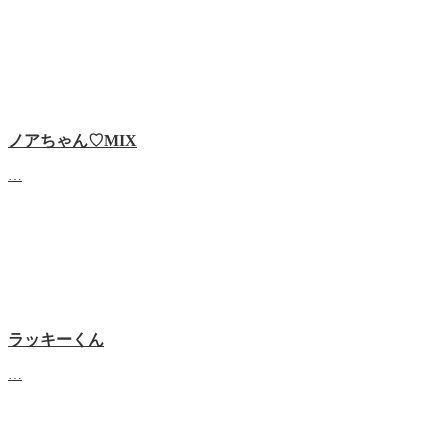
ノアちゃん♡‬MIX
…
ラッキーくん
…