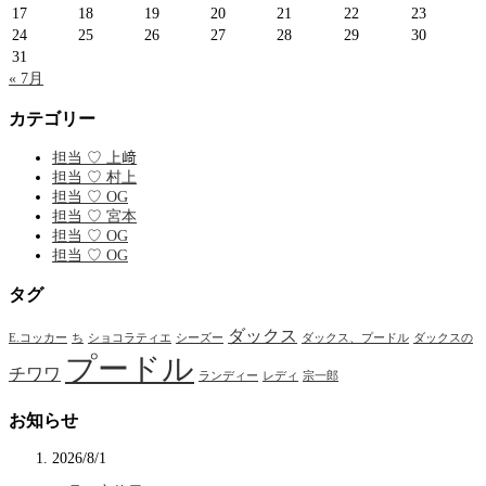
17
18
19
20
21
22
23
24
25
26
27
28
29
30
31
« 7月
カテゴリー
担当 ♡ 上﨑
担当 ♡ 村上
担当 ♡ OG
担当 ♡ 宮本
担当 ♡ OG
担当 ♡ OG
タグ
ダックス
E.コッカー
ち
ショコラティエ
シーズー
ダックス、プードル
ダックスの
プードル
チワワ
ランディー
レディ
宗一郎
お知らせ
2026/8/1